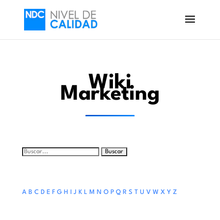
Wiki
Marketing
Buscar:
A
B
C
D
E
F
G
H
I
J
K
L
M
N
O
P
Q
R
S
T
U
V
W
X
Y
Z