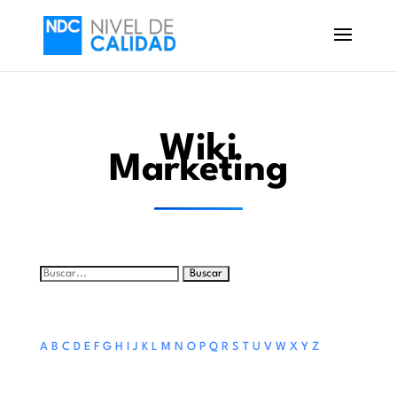
Wiki
Marketing
Buscar:
A
B
C
D
E
F
G
H
I
J
K
L
M
N
O
P
Q
R
S
T
U
V
W
X
Y
Z