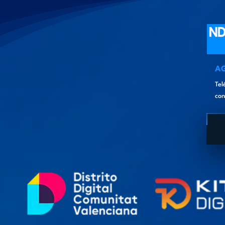
A
Tel
con