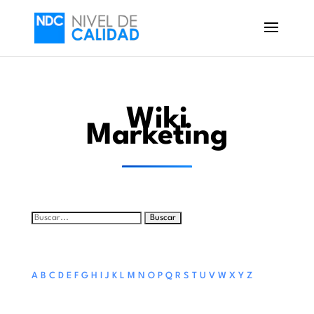
Wiki
Marketing
Buscar:
A
B
C
D
E
F
G
H
I
J
K
L
M
N
O
P
Q
R
S
T
U
V
W
X
Y
Z