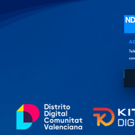
A
Tel
con