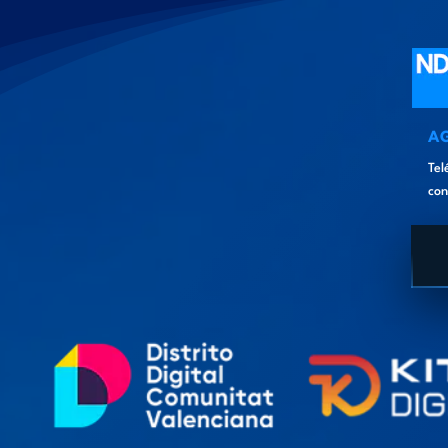
A
Tel
con