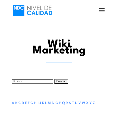
Wiki
Marketing
Buscar:
A
B
C
D
E
F
G
H
I
J
K
L
M
N
O
P
Q
R
S
T
U
V
W
X
Y
Z