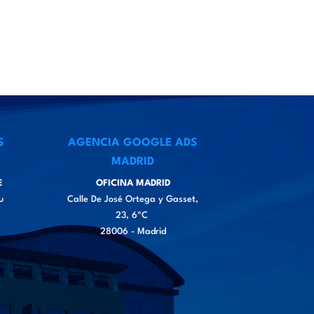
S
AGENCIA GOOGLE ADS
MADRID
E
OFICINA MADRID
u
Calle De José Ortega y Gasset,
23, 6ºC
28006 - Madrid