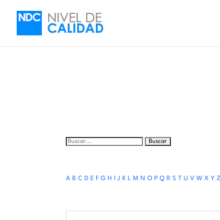
Buscar:
A
B
C
D
E
F
G
H
I
J
K
L
M
N
O
P
Q
R
S
T
U
V
W
X
Y