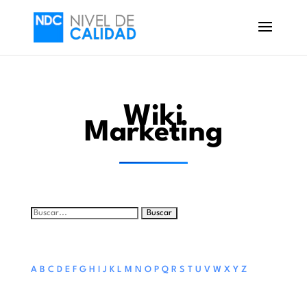
Wiki
Marketing
Buscar:
A
B
C
D
E
F
G
H
I
J
K
L
M
N
O
P
Q
R
S
T
U
V
W
X
Y
Z