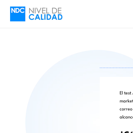
El tes
market
correo
alcanc