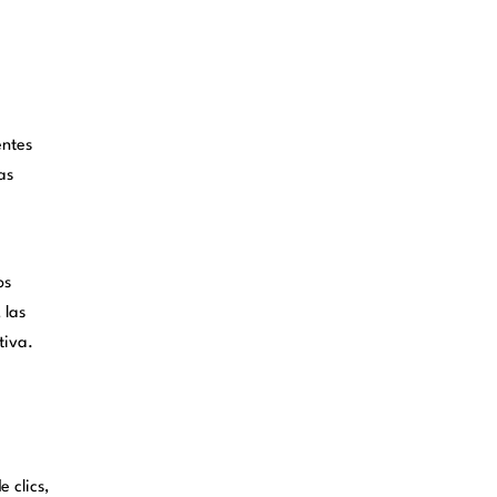
entes
as
os
 las
tiva.
 clics,