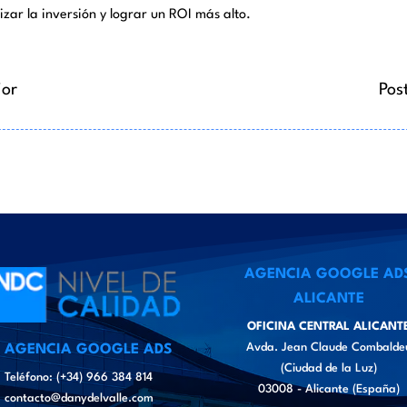
zar la inversión y lograr un ROI más alto.
ior
Pos
AGENCIA GOOGLE AD
ALICANTE
OFICINA CENTRAL ALICANT
Avda. Jean Claude Combalde
AGENCIA GOOGLE ADS
(Ciudad de la Luz)
Teléfono: (+34) 966 384 814
03008 - Alicante (España)
contacto@danydelvalle.com