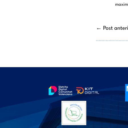
maximi
←
Post anter