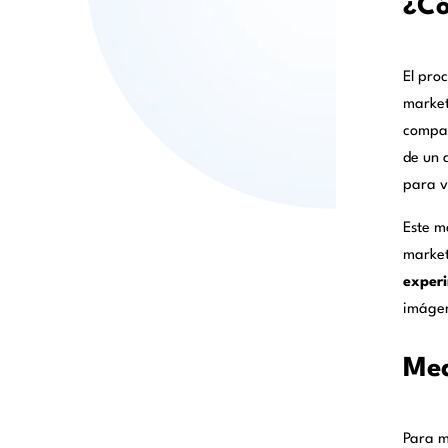
¿Có
El pro
market
compar
de un 
para v
Este m
market
exper
imágen
Med
Para me