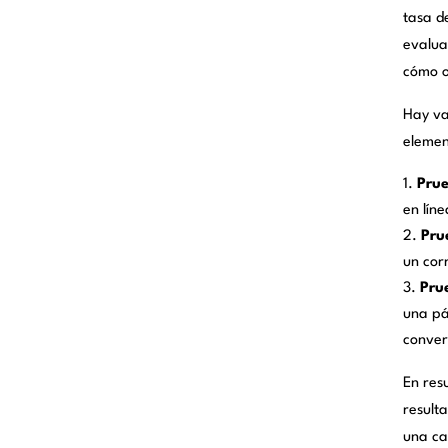
tasa d
evalua
cómo o
Hay va
elemen
Prue
en lín
Pru
un cor
Pru
una pá
conver
En res
result
una ca