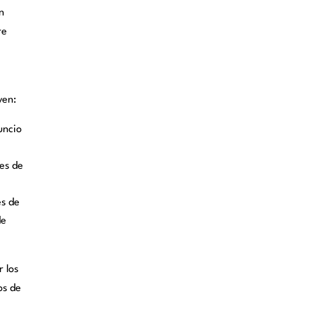
n
re
yen:
uncio
es de
es de
de
 los
os de
a