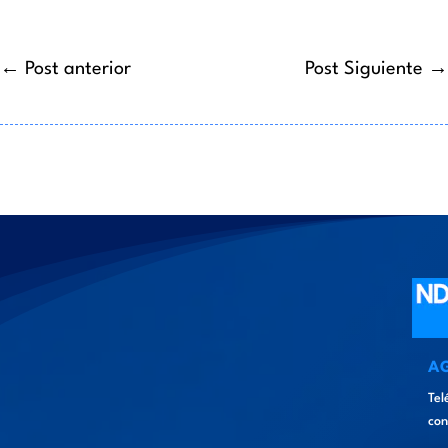
←
Post anterior
Post Siguiente
→
A
Tel
con