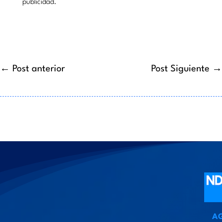
publicidad.
←
Post anterior
Post Siguiente
→
A