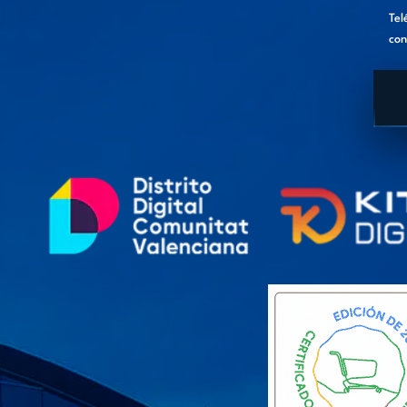
Tel
con